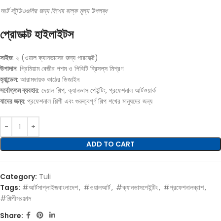
আর্ট স্টুডিওগুলির জন্য বিশেষ বাল্ক মূল্য উপলব্ধ
প্রোডাক্ট হাইলাইটস
সাইজ
: ২ (ওয়াল ক্যানভাসের জন্য পারফেক্ট)
উপাদান
: প্রিমিয়াম বেজীর পশম ও পিবিটি ব্রিসল্‌স মিশ্রণ
হ্যান্ডেল
: আরামদায়ক কাঠের ডিজাইন
সর্বোত্তম ব্যবহার
: দেয়াল শিল্প, ক্যানভাস পেইন্টিং, প্রফেশনাল আর্টওয়ার্ক
যাদের জন্য
: প্রফেশনাল শিল্পী এবং গুরুত্বপূর্ণ শিল্প শখের মানুষদের জন্য
ADD TO CART
Category:
Tuli
Tags:
#আর্টসাপ্লাইজবাংলাদেশ
,
#ওয়ালআর্ট
,
#ক্যানভাসপেইন্টিং
,
#প্রফেশনালব্রাশ
,
#শিল্পীসরঞ্জাম
Share: