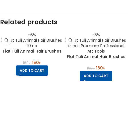
Related products
-6%
-5%
Flat Tuli Animal Hair Brushes
10 no : Premium Professional
Flat Tuli Animal Hair Brushes
Art Tools
12 no : Premium Professional
150
৳
160
৳
Art Tools
180
৳
190
৳
ADD TO CART
ADD TO CART