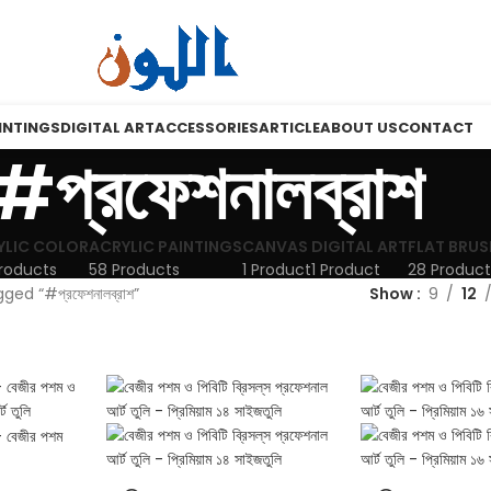
INTINGS
DIGITAL ART
ACCESSORIES
ARTICLE
ABOUT US
CONTACT
#প্রফেশনালব্রাশ
YLIC COLOR
ACRYLIC PAINTINGS
CANVAS
DIGITAL ART
FLAT BRUS
roducts
58 Products
1 Product
1 Product
28 Product
ed “#প্রফেশনালব্রাশ”
Show
9
12