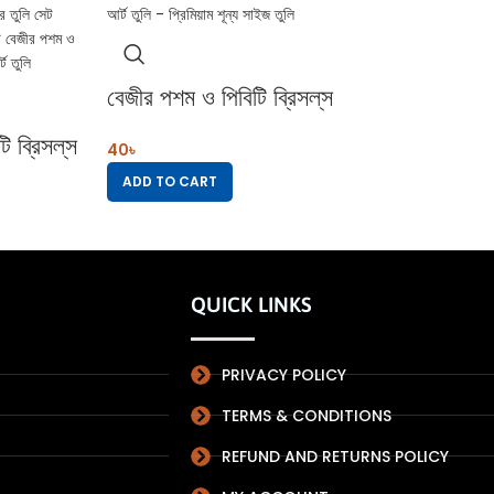
বেজীর পশম ও পিবিটি ব্রিসল্‌স
প্রফেশনাল আর্ট তুলি –
 ব্রিসল্‌স
40
৳
প্রিমিয়াম শূন্য সাইজ তুলি
লি –
ADD TO CART
 তুলি সেট
QUICK LINKS
PRIVACY POLICY
TERMS & CONDITIONS
REFUND AND RETURNS POLICY