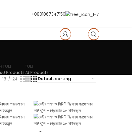
+8801867347150
0
৳
H
TULI
TULI
s
0 Products
23 Products
18
24